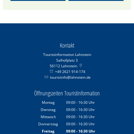
Kontakt
Touristinformation Lahnstein
Salhofplatz 3
56112
Lahnstein
+49 2621 914-174
touristinfo@lahnstein.de
Öffnungszeiten Touristinformation
Montag
09:00
-
16:30
Uhr
Von 09:00 bis 16:30 Uhr
Dienstag
09:00
-
16:30
Uhr
Von 09:00 bis 16:30 Uhr
Mittwoch
09:00
-
16:30
Uhr
Von 09:00 bis 16:30 Uhr
Donnerstag
09:00
-
16:30
Uhr
Von 09:00 bis 16:30 Uhr
Freitag
09:00
-
16:30
Uhr